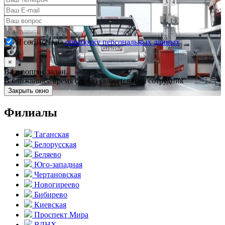
Отправить
Я согласен на
обработку персональных данных
×
Ваш вопрос задан.
В ближайшее время с вами свяжется наш сотрудник
Закрыть окно
Филиалы
Таганская
Белорусская
Беляево
Юго-западная
Чертановская
Новогиреево
Бибирево
Киевская
Проспект Мира
ВДНХ