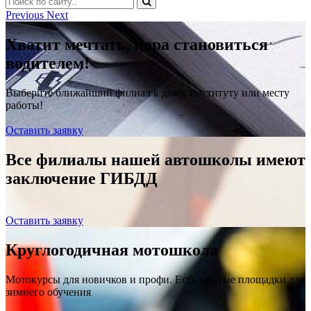
Previous
Next
Хватит мечтать, пора становиться
водителем!
Выберите ближайший филиал к дому, институту или месту
работы!
Оставить заявку
Все филиалы нашей автошколы имеют
заключение ГИБДД
Оставить заявку
Круглогодичная мотошкола
Мотокурсы для новичков и профи. Есть крытые площадки для
зимнего обучения