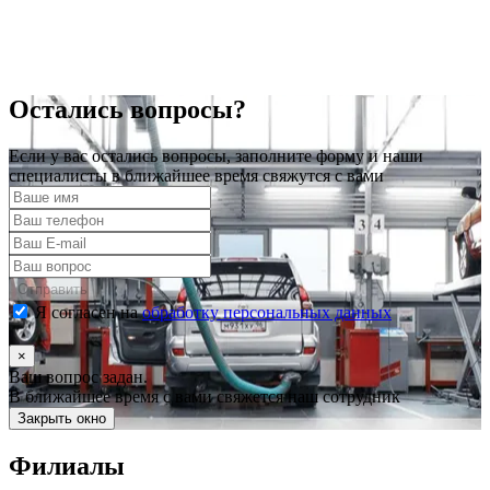
Остались вопросы?
Если у вас остались вопросы, заполните форму и наши
специалисты в ближайшее время свяжутся с вами
Отправить
Я согласен на
обработку персональных данных
×
Ваш вопрос задан.
В ближайшее время с вами свяжется наш сотрудник
Закрыть окно
Филиалы