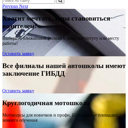
Previous
Next
Хватит мечтать, пора становиться
водителем!
Выберите ближайший филиал к дому, институту или месту
работы!
Оставить заявку
Все филиалы нашей автошколы имеют
заключение ГИБДД
Оставить заявку
Круглогодичная мотошкола
Мотокурсы для новичков и профи. Есть крытые площадки для
зимнего обучения