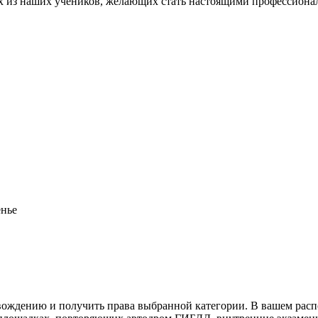
ых из наших учеников, желающих стать настоящими профессиона
енье
вождению и получить права выбранной категории. В вашем рас