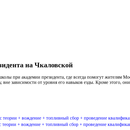
идента на Чкаловской
школы при академии президента, где всегда помогут жителям М
 вне зависимости от уровня его навыков езды. Кроме этого, он
 теории + вождение + топливный сбор + проведение квалифик
теории + вождение + топливный сбор + проведение квалифик