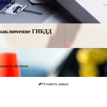
телем!
оты!
 заключение ГИБДД
зимнего обучения
Оставить заявку