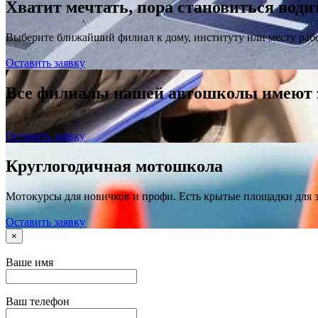
Хватит мечтать, пора становиться води
Выберите ближайший филиал к дому, институту или месту раб
Оставить заявку
Все филиалы нашей автошколы имеют
Оставить заявку
Круглогодичная мотошкола
Мотокурсы для новичков и профи. Есть крытые площадки для 
Оставить заявку
×
Ваше имя
Ваш телефон