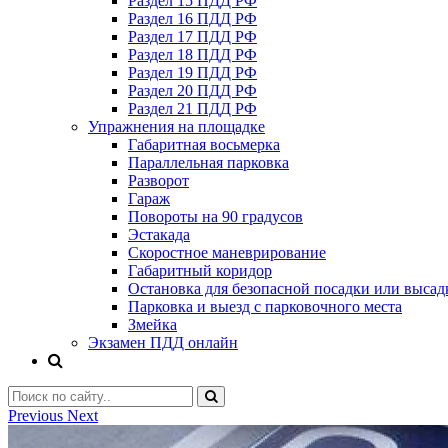
Раздел 15 ПДД РФ
Раздел 16 ПДД РФ
Раздел 17 ПДД РФ
Раздел 18 ПДД РФ
Раздел 19 ПДД РФ
Раздел 20 ПДД РФ
Раздел 21 ПДД РФ
Упражнения на площадке
Габаритная восьмерка
Параллельная парковка
Разворот
Гараж
Повороты на 90 градусов
Эстакада
Скоростное маневрирование
Габаритный коридор
Остановка для безопасной посадки или высад
Парковка и выезд с парковочного места
Змейка
Экзамен ПДД онлайн
Previous
Next