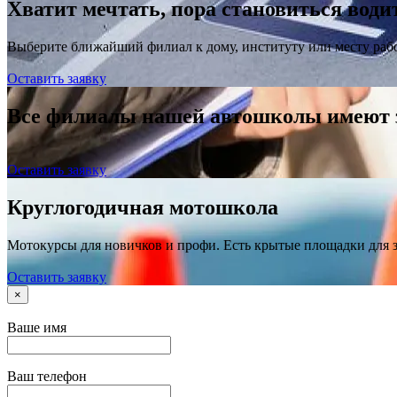
Хватит мечтать, пора становиться води
Выберите ближайший филиал к дому, институту или месту раб
Оставить заявку
Все филиалы нашей автошколы имеют
Оставить заявку
Круглогодичная мотошкола
Мотокурсы для новичков и профи. Есть крытые площадки для 
Оставить заявку
×
Ваше имя
Ваш телефон