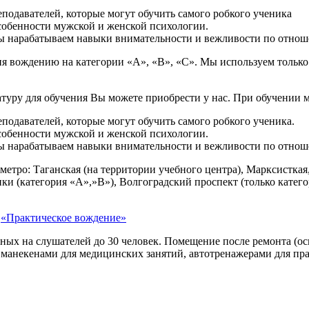
одавателей, которые могут обучить самого робкого ученика
обенности мужской и женской психологии.
Мы нарабатываем навыки внимательности и вежливости по отнош
я вождению на категории «А», «В», «С». Мы используем только
уру для обучения Вы можете приобрести у нас. При обучении м
одавателей, которые могут обучить самого робкого ученика.
обенности мужской и женской психологии.
Мы нарабатываем навыки внимательности и вежливости по отнош
и метро: Таганская (на территории учебного центра), Марксистк
ики (категория «А»,»В»), Волгоградский проспект (только кат
е
«Практическое вождение»
анных на слушателей до 30 человек. Помещение после ремонта 
манекенами для медицинских занятий, автотренажерами для пра