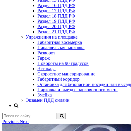
Раздел 15 ПДД РФ
Раздел 16 ПДД РФ
Раздел 17 ПДД РФ
Раздел 18 ПДД РФ
Раздел 19 ПДД РФ
Раздел 20 ПДД РФ
Раздел 21 ПДД РФ
Упражнения на площадке
Габаритная восьмерка
Параллельная парковка
Разворот
Гараж
Повороты на 90 градусов
Эстакада
Скоростное маневрирование
Габаритный коридор
Остановка для безопасной посадки или высад
Парковка и выезд с парковочного места
Змейка
Экзамен ПДД онлайн
Previous
Next