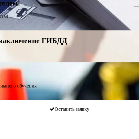
телем!
оты!
 заключение ГИБДД
зимнего обучения
Оставить заявку