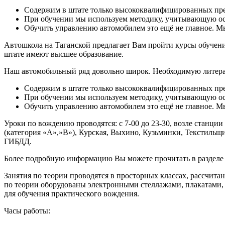
Содержим в штате только высококвалифицированных преп
При обучении мы используем методику, учитывающую ос
Обучить управлению автомобилем это ещё не главное. 
Автошкола на Таганской предлагает Вам пройти курсы обучени
штате имеют высшее образование.
Наш автомобильный ряд довольно широк. Необходимую литерат
Содержим в штате только высококвалифицированных преп
При обучении мы используем методику, учитывающую ос
Обучить управлению автомобилем это ещё не главное. 
Уроки по вождению проводятся: c 7-00 до 23-30, возле станци
(категория «А»,»В»), Курская, Выхино, Кузьминки, Текстильщ
ГИБДД.
Более подробную информацию Вы можете прочитать в раздел
Занятия по теории проводятся в просторных классах, рассчит
по теории оборудованы электронными стеллажами, плакатами, 
для обучения практического вождения.
Часы работы: