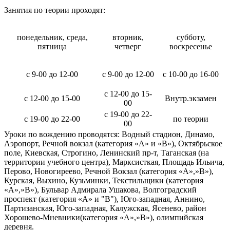
Занятия по теории проходят:
понедельник, среда,
вторник,
субботу,
пятница
четверг
воскресенье
с 9-00 до 12-00
с 9-00 до 12-00
с 10-00 до 16-00
с 12-00 до 15-
с 12-00 до 15-00
Внутр.экзамен
00
с 19-00 до 22-
с 19-00 до 22-00
по теории
00
Уроки по вождению проводятся: Водный стадион, Динамо,
Аэропорт, Речной вокзал (категория «А» и «В»), Октябрьское
поле, Киевская, Строгино, Ленинский пр-т, Таганская (на
территории учебного центра), Марксисткая, Площадь Ильича,
Перово, Новогиреево, Речной Вокзал (категория «А»,»В»),
Курская, Выхино, Кузьминки, Текстильщики (категория
«А»,»В»), Бульвар Адмирала Ушакова, Волгоградский
проспект (категория «А» и "В"), Юго-западная, Аннино,
Партизанская, Юго-западная, Калужская, Ясенево, район
Хорошево-Мневники(категория «А»,»В»), олимпийская
деревня.