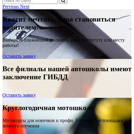
Previous
Next
Хватит мечтать, пора становиться
водителем!
Выберите ближайший филиал к дому, институту или месту
работы!
Оставить заявку
Все филиалы нашей автошколы имеют
заключение ГИБДД
Оставить заявку
Круглогодичная мотошкола
Мотокурсы для новичков и профи. Есть крытые площадки для
зимнего обучения