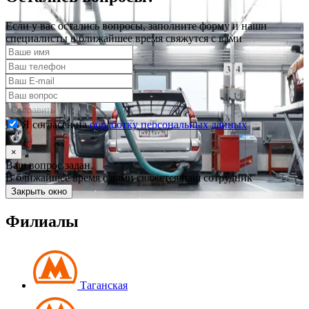
Если у вас остались вопросы, заполните форму и наши
специалисты в ближайшее время свяжутся с вами
Отправить
Я согласен на
обработку персональных данных
×
Ваш вопрос задан.
В ближайшее время с вами свяжется наш сотрудник
Закрыть окно
Филиалы
Таганская