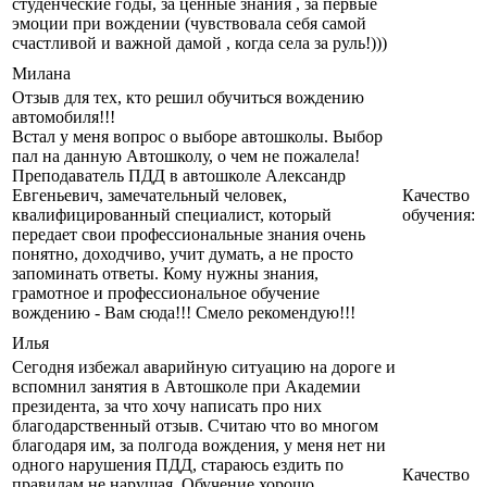
студенческие годы, за ценные знания , за первые
эмоции при вождении (чувствовала себя самой
счастливой и важной дамой , когда села за руль!)))
Милана
Отзыв для тех, кто решил обучиться вождению
автомобиля!!!
Встал у меня вопрос о выборе автошколы. Выбор
пал на данную Автошколу, о чем не пожалела!
Преподаватель ПДД в автошколе Александр
Евгеньевич, замечательный человек,
Качество
квалифицированный специалист, который
обучения:
передает свои профессиональные знания очень
понятно, доходчиво, учит думать, а не просто
запоминать ответы. Кому нужны знания,
грамотное и профессиональное обучение
вождению - Вам сюда!!! Смело рекомендую!!!
Илья
Сегодня избежал аварийную ситуацию на дороге и
вспомнил занятия в Автошколе при Академии
президента, за что хочу написать про них
благодарственный отзыв. Считаю что во многом
благодаря им, за полгода вождения, у меня нет ни
одного нарушения ПДД, стараюсь ездить по
Качество
правилам не нарушая. Обучение хорошо