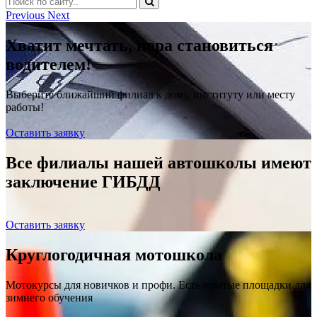
Previous
Next
Хватит мечтать, пора становиться
водителем!
Выберите ближайший филиал к дому, институту или месту
работы!
Оставить заявку
Все филиалы нашей автошколы имеют
заключение ГИБДД
Оставить заявку
Круглогодичная мотошкола
Мотокурсы для новичков и профи. Есть крытые площадки для
зимнего обучения