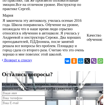
по практике, так же произвело положительные
эмоции.Все на отличном уровне. Инструктор по
практике Сергей.
Мария
Я закончила эту автошколу, училась осенью 2016
года. Школа понравилась. Обучение на уровне,
неожидала что в наше время люди серьезно
относятся к обучению в автошколе. Я училась у
Качество
Андреевой и инструктора Сережи. Два хороших
обучения:
преподавателей, ПДДпоняла, после занятий
решала все вопросы без проблем. Площадку и
город сдала со второго раза. Считаю что это очень
хорошо и мне повезлос этой школой.
Возврат к списку
Остались вопросы?
Если у вас остались вопросы, заполните форму и наши
специалисты в ближайшее время свяжутся с вами