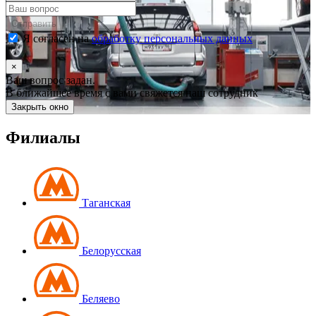
Отправить
Я согласен на
обработку персональных данных
×
Ваш вопрос задан.
В ближайшее время с вами свяжется наш сотрудник
Закрыть окно
Филиалы
Таганская
Белорусская
Беляево