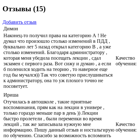
Отзывы (15)
Добавить отзыв
Димон
Наконец-то получил права на категорию А ! Не
думал что произошло столько изменений в ПДД ,
буквально лет 5 назад открыл категорию В , а уже
столько изменений. Благодаря администратору ,
которая меня убедила посещать лекции , сдал
Качество
экзамен с первого раза. Вот сижу и думаю , а если
обучения:
б поленился ходить на теорию , то наверное еще
год бы мучался)) Так что советую прислушиваться
к администратору, она то уж плохого точно не
посоветует.
Ириша
Отучилась в автошколе , такие приятные
воспоминания, прям как на лекции в универе ,
только гораздо меньше пар в день )) Лекции
быстро пролетели , были переменки во время
лекций , так же записывала нужную мне
Качество
информацию. Пишу данный отзыв и ностальгирую
обучения:
по обучению. Спасибо за возможность вспомнить