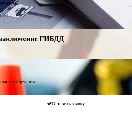
телем!
оты!
 заключение ГИБДД
зимнего обучения
Оставить заявку