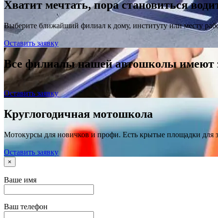
Хватит мечтать, пора становиться води
Выберите ближайший филиал к дому, институту или месту раб
Оставить заявку
Все филиалы нашей автошколы имеют
Оставить заявку
Круглогодичная мотошкола
Мотокурсы для новичков и профи. Есть крытые площадки для 
Оставить заявку
×
Ваше имя
Ваш телефон