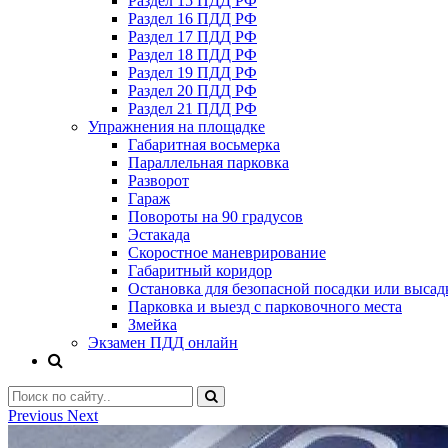
Раздел 15 ПДД РФ
Раздел 16 ПДД РФ
Раздел 17 ПДД РФ
Раздел 18 ПДД РФ
Раздел 19 ПДД РФ
Раздел 20 ПДД РФ
Раздел 21 ПДД РФ
Упражнения на площадке
Габаритная восьмерка
Параллельная парковка
Разворот
Гараж
Повороты на 90 градусов
Эстакада
Скоростное маневрирование
Габаритный коридор
Остановка для безопасной посадки или высад
Парковка и выезд с парковочного места
Змейка
Экзамен ПДД онлайн
Previous
Next