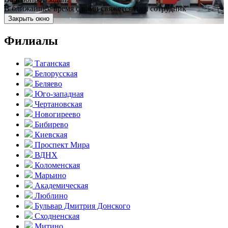
В ближайшее время с вами свяжется наш сотрудник
Закрыть окно
Филиалы
Таганская
Белорусская
Беляево
Юго-западная
Чертановская
Новогиреево
Бибирево
Киевская
Проспект Мира
ВДНХ
Коломенская
Марьино
Академическая
Люблино
Бульвар Дмитрия Донского
Сходненская
Митино