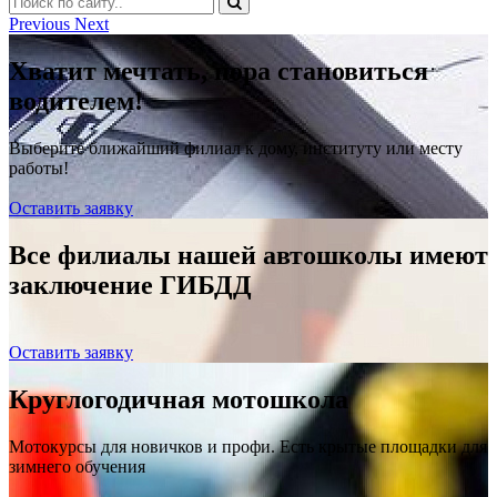
Previous
Next
Хватит мечтать, пора становиться
водителем!
Выберите ближайший филиал к дому, институту или месту
работы!
Оставить заявку
Все филиалы нашей автошколы имеют
заключение ГИБДД
Оставить заявку
Круглогодичная мотошкола
Мотокурсы для новичков и профи. Есть крытые площадки для
зимнего обучения