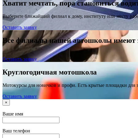
Хватит мечтать, пора становиться води
Выберите ближайший филиал к дому, институту или месту раб
Оставить заявку
Все филиалы нашей автошколы имеют
Оставить заявку
Круглогодичная мотошкола
Мотокурсы для новичков и профи. Есть крытые площадки для 
Оставить заявку
×
Ваше имя
Ваш телефон