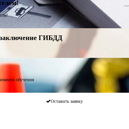
телем!
оты!
 заключение ГИБДД
зимнего обучения
Оставить заявку