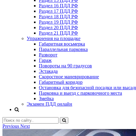
Раздел 15 ПДД РФ
Раздел 16 ПДД РФ
Раздел 17 ПДД РФ
Раздел 18 ПДД РФ
Раздел 19 ПДД РФ
Раздел 20 ПДД РФ
Раздел 21 ПДД РФ
Упражнения на площадке
Габаритная восьмерка
Параллельная парковка
Разворот
Гараж
Повороты на 90 градусов
Эстакада
Скоростное маневрирование
Габаритный коридор
Остановка для безопасной посадки или высад
Парковка и выезд с парковочного места
Змейка
Экзамен ПДД онлайн
Previous
Next