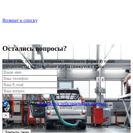
Возврат к списку
Остались вопросы?
Если у вас остались вопросы, заполните форму и наши
специалисты в ближайшее время свяжутся с вами
Отправить
Я согласен на
обработку персональных данных
×
Ваш вопрос задан.
В ближайшее время с вами свяжется наш сотрудник
Закрыть окно