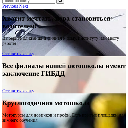
Previous
Next
Хватит мечтать, пора становиться
водителем!
Выберите ближайший филиал к дому, институту или месту
работы!
Оставить заявку
Все филиалы нашей автошколы имеют
заключение ГИБДД
Оставить заявку
Круглогодичная мотошкола
Мотокурсы для новичков и профи. Есть крытые площадки для
зимнего обучения