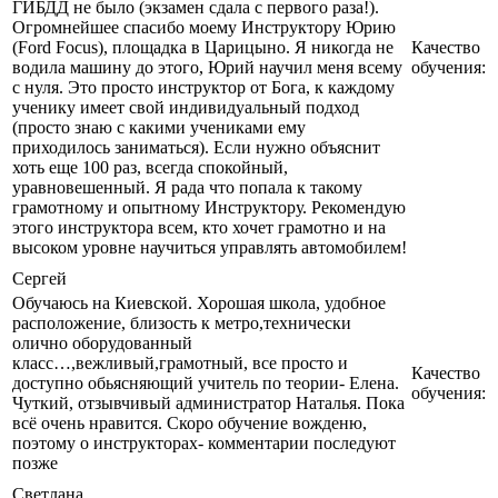
ГИБДД не было (экзамен сдала с первого раза!).
Огромнейшее спасибо моему Инструктору Юрию
(Ford Focus), площадка в Царицыно. Я никогда не
Качество
водила машину до этого, Юрий научил меня всему
обучения:
с нуля. Это просто инструктор от Бога, к каждому
ученику имеет свой индивидуальный подход
(просто знаю с какими учениками ему
приходилось заниматься). Если нужно объяснит
хоть еще 100 раз, всегда спокойный,
уравновешенный. Я рада что попала к такому
грамотному и опытному Инструктору. Рекомендую
этого инструктора всем, кто хочет грамотно и на
высоком уровне научиться управлять автомобилем!
Сергей
Обучаюсь на Киевской. Хорошая школа, удобное
расположение, близость к метро,технически
олично оборудованный
класс…,вежливый,грамотный, все просто и
Качество
доступно обьясняющий учитель по теории- Елена.
обучения:
Чуткий, отзывчивый администратор Наталья. Пока
всё очень нравится. Скоро обучение вожденю,
поэтому о инструкторах- комментарии последуют
позже
Светлана