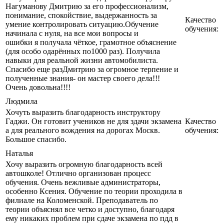
Нагуманову Дмитрию за его профессионализм,
понимание, спокойствие, выдержанность за
Качество
умение контролировать ситуацию.Обучение
обучения:
начинала с нуля, на все мои вопросы и
ошибки я получала чёткое, грамотное объяснение
(для особо одарённых по1000 раз). Получила
навыки для реальной жизни автомобилиста.
Спасибо еще разДмитрию за огромное терпение и
полученные знания- он мастер своего дела!!!
Очень довольна!!!!
Людмила
Хочуть выразить благодарность инструктору
Гаджи. Он готовит учеников не для здачи экзамена
Качество
а для реального вождения на дорогах Москв.
обучения:
Большое спасибо.
Наталья
Хочу выразить огромную благодарность всей
автошколе! Отлично организован процесс
обучения. Очень вежливые администраторы,
особенно Ксения. Обучение по теории проходила в
филиале на Коломенской. Преподаватель по
теории объяснял все четко и доступно, благодаря
ему никаких проблем при сдаче экзамена по пдд в