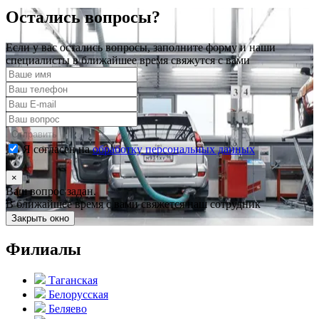
Остались вопросы?
Если у вас остались вопросы, заполните форму и наши
специалисты в ближайшее время свяжутся с вами
Отправить
Я согласен на
обработку персональных данных
×
Ваш вопрос задан.
В ближайшее время с вами свяжется наш сотрудник
Закрыть окно
Филиалы
Таганская
Белорусская
Беляево