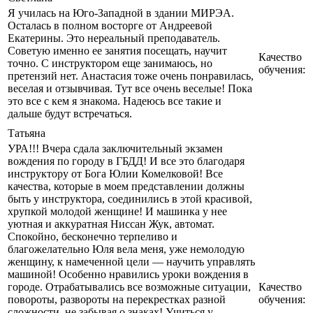
Я училась на Юго-Западной в здании МИРЭА.
Осталась в полном восторге от Андреевой
Екатерины. Это нереальный преподаватель.
Советую именно ее занятия посещать, научит
Качество
точно. С инструктором еще занимаюсь, но
обучения:
претензий нет. Анастасия тоже очень понравилась,
веселая и отзывчивая. Тут все очень веселые! Пока
это все с кем я знакома. Надеюсь все такие и
дальше будут встречаться.
Татьяна
УРА!!! Вчера сдала заключительный экзамен
вождения по городу в ГБДД! И все это благодаря
инструктору от Бога Юлии Комелковой! Все
качества, которые в моем представлении должны
быть у инструктора, соединились в этой красивой,
хрупкой молодой женщине! И машинка у нее
уютная и аккуратная Ниссан Жук, автомат.
Спокойно, бесконечно терпеливо и
благожелательно Юля вела меня, уже немолодую
женщину, к намеченной цели — научить управлять
машиной! Особенно нравились уроки вождения в
городе. Отрабатывались все возможные ситуации,
Качество
повороты, развороты на перекрестках разной
обучения:
сложности, не забывая о знаках! Учиться у