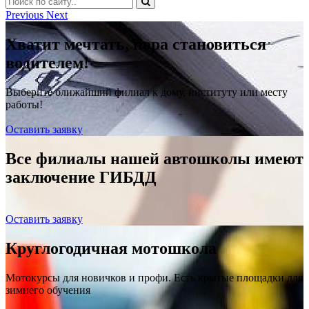
Previous
Next
Хватит мечтать, пора становиться
водителем!
Выберите ближайший филиал к дому, институту или месту
работы!
Оставить заявку
Все филиалы нашей автошколы имеют
заключение ГИБДД
Оставить заявку
Круглогодичная мотошкола
Мотокурсы для новичков и профи. Есть крытые площадки для
зимнего обучения