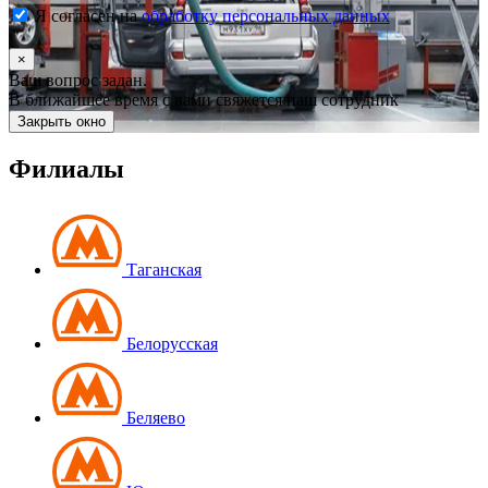
Я согласен на
обработку персональных данных
×
Ваш вопрос задан.
В ближайшее время с вами свяжется наш сотрудник
Закрыть окно
Филиалы
Таганская
Белорусская
Беляево