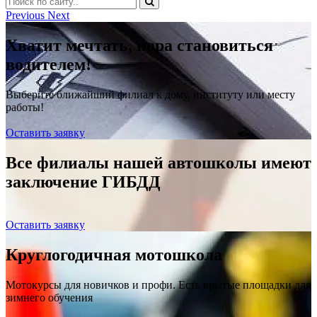
Previous
Next
Хватит мечтать, пора становиться
водителем!
Выберите ближайший филиал к дому, институту или месту
работы!
Оставить заявку
Все филиалы нашей автошколы имеют
заключение ГИБДД
Оставить заявку
Круглогодичная мотошкола
Мотокурсы для новичков и профи. Есть крытые площадки для
зимнего обучения