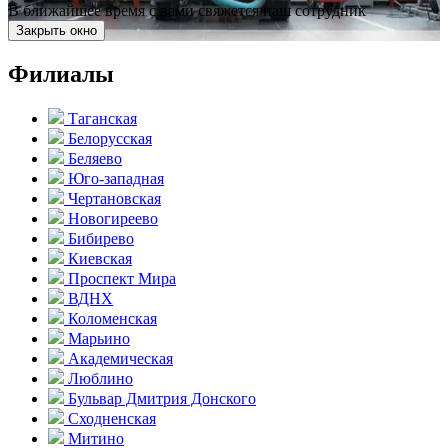
В ближайшее время с вами свяжется наш сотрудник
Закрыть окно
Филиалы
Таганская
Белорусская
Беляево
Юго-западная
Чертановская
Новогиреево
Бибирево
Киевская
Проспект Мира
ВДНХ
Коломенская
Марьино
Академическая
Люблино
Бульвар Дмитрия Донского
Сходненская
Митино