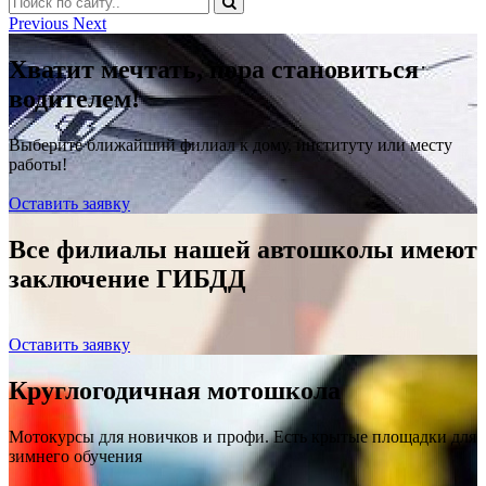
Previous
Next
Хватит мечтать, пора становиться
водителем!
Выберите ближайший филиал к дому, институту или месту
работы!
Оставить заявку
Все филиалы нашей автошколы имеют
заключение ГИБДД
Оставить заявку
Круглогодичная мотошкола
Мотокурсы для новичков и профи. Есть крытые площадки для
зимнего обучения